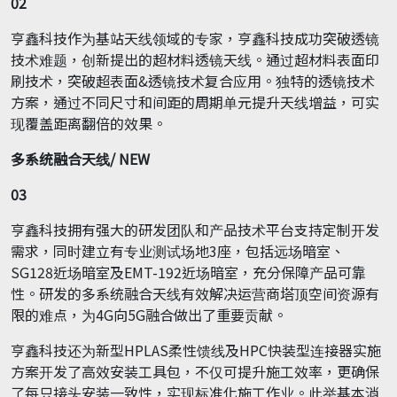
02
亨鑫科技作为基站天线领域的专家，亨鑫科技成功突破透镜
技术难题，创新提出的超材料透镜天线。通过超材料表面印
刷技术，突破超表面&透镜技术复合应用。独特的透镜技术
方案，通过不同尺寸和间距的周期单元提升天线增益，可实
现覆盖距离翻倍的效果。
多系统融合天线
/ NEW
03
亨鑫科技拥有强大的研发团队和产品技术平台支持定制开发
需求，同时建立有专业测试场地3座，包括远场暗室、
SG128近场暗室及EMT-192近场暗室，充分保障产品可靠
性。研发的多系统融合天线有效解决运营商塔顶空间资源有
限的难点，为4G向5G融合做出了重要贡献。
亨鑫科技还为新型HPLAS柔性馈线及HPC快装型连接器实施
方案开发了高效安装工具包，不仅可提升施工效率，更确保
了每只接头安装一致性，实现标准化施工作业。此举基本消