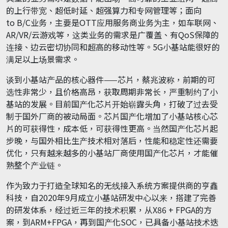
的上行带宽、超低时延、超强算力和专网管理等；面向
to B/C业务，主要是OTT应用服务商业务为主，如车联网、
AR/VR/云游戏等，这类业务的需求是广覆盖、有QoS保障的
连接、边云密切协同和超高的移动性等。5G小基站能很好的
满足以上场景需求。
谈到小基站产品的核心器件——芯片，蔡兆波称，前期的可
选性非常少，且价格高昂，获取周期非常长，严重制约了小
基站的发展。目前国产化芯片开始崭露头角，打破了过去受
制于国外厂商的被动局面。芯片国产化增加了小基站核心芯
片的可获得性，成本低，可获得性更高。当然国产化芯片起
步晚，与国外相比生产技术相对落后，性能和稳定性还需要
优化，只有越来越多的小基站厂商使用国产化芯片，才能催
熟整个产业链。
作为致力于打造全球知名的无线接入系统方案提供商的亨鑫
科技，自2020年9月成立小基站研发中心以来，搭建了完善
的研发体系，经过近三年的技术积累，从X86 + FPGA的方
案，到ARM+FPGA，再到国产化SOC，已具备小基站技术迭