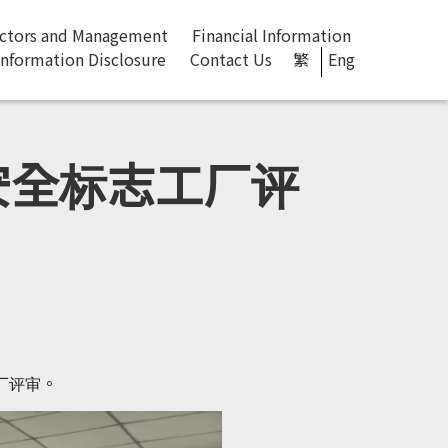
ectors and Management
Financial Information
Information Disclosure
Contact Us​
繁
Eng
安全标志工厂评
厂评审。