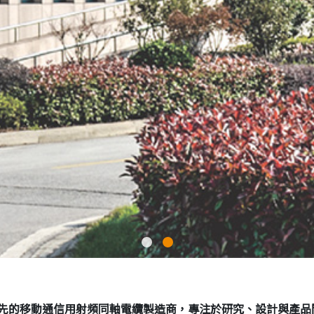
先的移動通信用射頻同軸電纜製造商，專注於研究、設計與產品