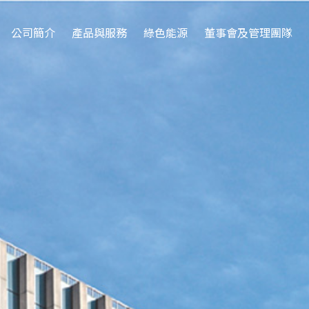
公司簡介
產品與服務
綠色能源
董事會及管理團隊