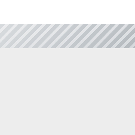
研究與開發